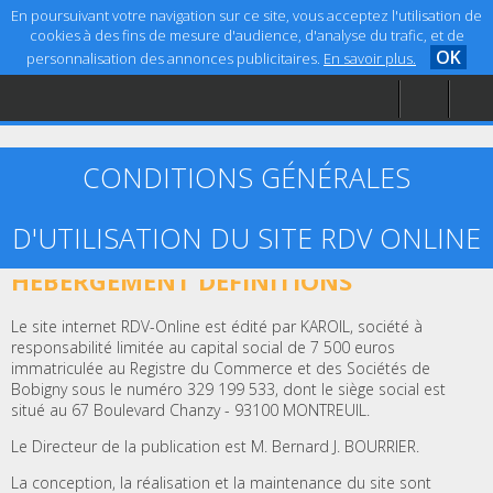
En poursuivant votre navigation sur ce site, vous acceptez l'utilisation de
cookies à des fins de mesure d'audience, d'analyse du trafic, et de
OK
personnalisation des annonces publicitaires.
En savoir plus.
Accueil
Aide
Mentions légales
CONDITIONS GÉNÉRALES
D'UTILISATION DU SITE RDV ONLINE
ARTICLE 1 – ÉDITEUR, CRÉATION ET
HÉBERGEMENT DÉFINITIONS
Le site internet RDV-Online est édité par KAROIL, société à
responsabilité limitée au capital social de 7 500 euros
immatriculée au Registre du Commerce et des Sociétés de
Bobigny sous le numéro 329 199 533, dont le siège social est
situé au 67 Boulevard Chanzy - 93100 MONTREUIL.
Le Directeur de la publication est M. Bernard J. BOURRIER.
La conception, la réalisation et la maintenance du site sont